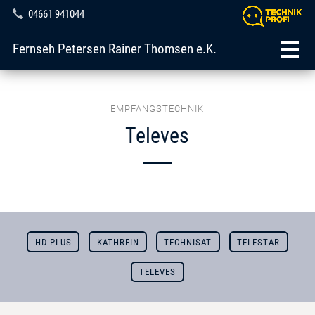
04661 941044
Fernseh Petersen Rainer Thomsen e.K.
EMPFANGSTECHNIK
Televes
HD PLUS
KATHREIN
TECHNISAT
TELESTAR
TELEVES